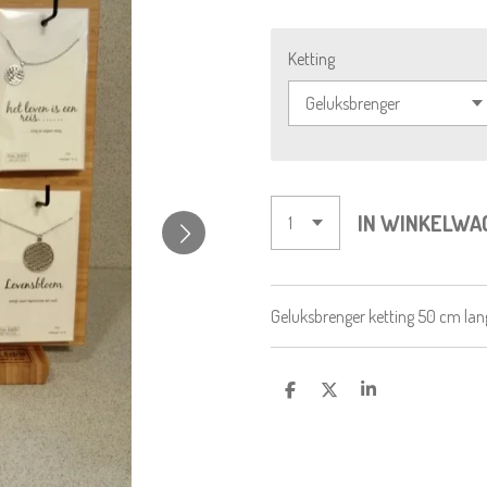
Ketting
IN WINKELWA
Geluksbrenger ketting 50 cm lang.
D
D
S
E
E
H
L
E
A
E
L
R
N
E