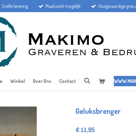
Snelle levering
Maatwerk mogelijk
Hoogwaardige gravu
e
Winkel
Over Ons
Contact
WWW.MAK
Geluksbrenger
€ 11,95