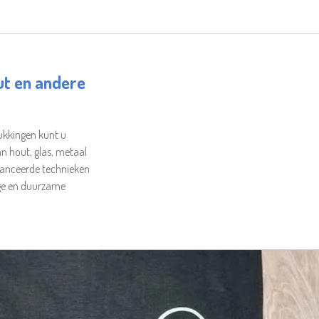
ut en andere
ukkingen kunt u
n hout, glas, metaal
vanceerde technieken
ge en duurzame