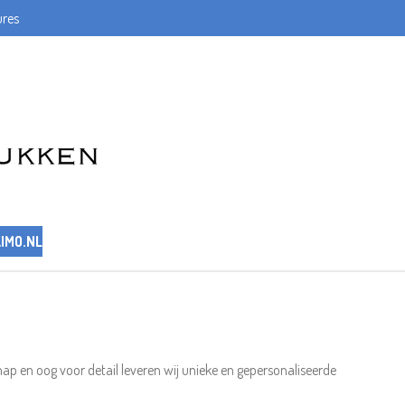
res
IMO.NL
p en oog voor detail leveren wij unieke en gepersonaliseerde