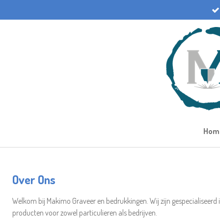
Ga
direct
naar
de
hoofdinhoud
Hom
Over Ons
Welkom bij Makimo Graveer en bedrukkingen. Wij zijn gespecialiseerd 
producten voor zowel particulieren als bedrijven.