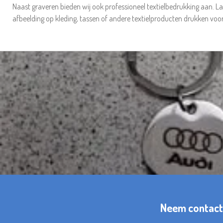
Naast graveren bieden wij ook professioneel textielbedrukking aan. La
afbeelding op kleding, tassen of andere textielproducten drukken voor
Neem contact