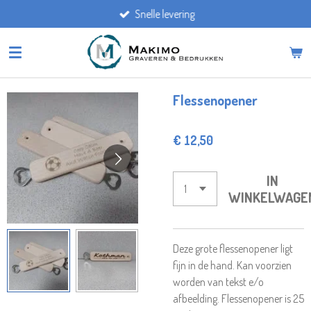
Snelle levering
Ga
direct
naar
de
hoofdinhoud
Flessenopener
€ 12,50
IN
WINKELWAGE
Deze grote flessenopener ligt
fijn in de hand. Kan voorzien
worden van tekst e/o
afbeelding. Flessenopener is 25