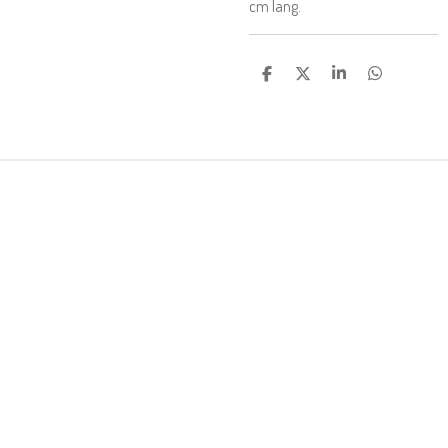
cm lang.
D
D
S
D
E
E
H
E
L
E
A
L
E
L
R
E
N
E
N