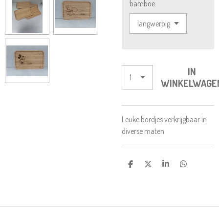
bamboe
IN
WINKELWAGE
Leuke bordjes verkrijgbaar in
diverse maten
D
D
S
D
E
E
H
E
L
E
A
L
E
L
R
E
N
E
N